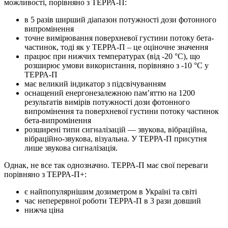
можливості, порівняно з ТЕРРА-П:
в 5 разів ширший діапазон потужності дози фотонного
випромінення
точне вимірювання поверхневої густини потоку бета-
частинок, тоді як у ТЕРРА-П – це оціночне значення
працює при нижчих температурах (від -20 °C), що
розширює умови використання, порівняно з -10 °C у
TEРРА-П
має великий індикатор з підсвічуванням
оснащений енергонезалежною пам’яттю на 1200
результатів вимірів потужності дози фотонного
випромінення та поверхневої густини потоку частинок
бета-випромінення
розширені типи сигналізацій — звукова, вібраційна,
вібраційно-звукова, візуальна. У ТЕРРА-П присутня
лише звукова сигналізація.
Однак, не все так однозначно. ТЕРРА-П має свої переваги
порівняно з ТЕРРА-П+:
є найпопулярнішим дозиметром в Україні та світі
час неперервної роботи ТЕРРА-П в 3 рази довший
нижча ціна