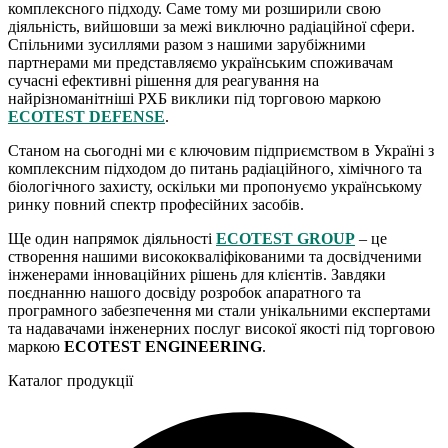
комплексного підходу. Саме тому ми розширили свою
діяльність, вийшовши за межі виключно радіаційної сфери.
Спільними зусиллями разом з нашими зарубіжними
партнерами ми представляємо українським споживачам
сучасні ефективні рішення для реагування на
найрізноманітніші РХБ виклики під торговою маркою
ECOTEST DEFENSE
.
Станом на сьогодні ми є ключовим підприємством в Україні з
комплексним підходом до питань радіаційного, хімічного та
біологічного захисту, оскільки ми пропонуємо українському
ринку повний спектр професійних засобів.
Ще один напрямок діяльності
ECOTEST GROUP
– це
створення нашими висококваліфікованими та досвідченими
інженерами інноваційних рішень для клієнтів. Завдяки
поєднанню нашого досвіду розробок апаратного та
програмного забезпечення ми стали унікальними експертами
та надавачами інженерних послуг високої якості під торговою
маркою
ECOTEST ENGINEERING
.
Каталог продукції