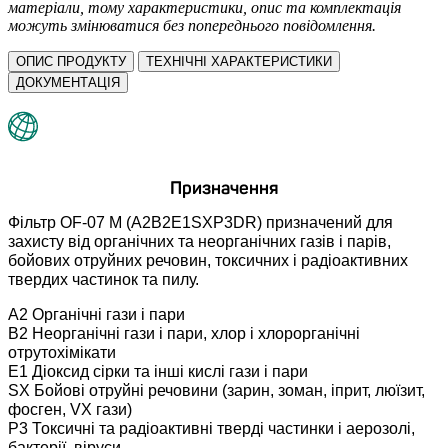
матеріали, тому характеристики, опис та комплектація
можуть змінюватися без попереднього повідомлення.
ОПИС ПРОДУКТУ
ТЕХНІЧНІ ХАРАКТЕРИСТИКИ
ДОКУМЕНТАЦІЯ
Призначення
Фільтр OF-07 M (А2В2Е1SXP3DR) призначений для
захисту від органічних та неорганічних газів і парів,
бойових отруйних речовин, токсичних і радіоактивних
твердих частинок та пилу.
А2 Органічні гази і пари
В2 Неорганічні гази і пари, хлор і хлорорганічні
отрутохімікати
Е1 Діоксид сірки та інші кислі гази і пари
SX Бойові отруйні речовини (зарин, зоман, іприт, люїзит,
фосген, VX гази)
Р3 Токсичні та радіоактивні тверді частинки і аерозолі,
бактерії, віруси