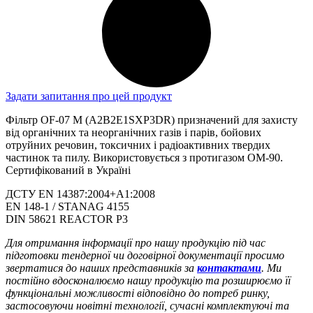
Задати запитання про цей продукт
Фільтр OF-07 M (А2В2Е1SXP3DR) призначений для захисту
від органічних та неорганічних газів і парів, бойових
отруйних речовин, токсичних і радіоактивних твердих
частинок та пилу. Використовується з протигазом ОМ-90.
Сертифікований в Україні
ДСТУ EN 14387:2004+A1:2008
EN 148-1 / STANAG 4155
DIN 58621 REACTOR P3
Для отримання інформації про нашу продукцію під час
підготовки тендерної чи договірної документації просимо
звертатися до наших представників за
контактами
.
Ми
постійно вдосконалюємо нашу продукцію та розширюємо її
функціональні можливості відповідно до потреб ринку,
застосовуючи новітні технології, сучасні комплектуючі та