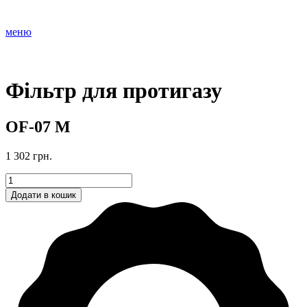
меню
Фільтр для протигазу
OF-07 M
1 302
грн.
Фільтр
для
Додати в кошик
протигазу
OF-
07
M
кількість