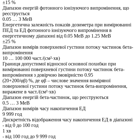
±15 %
Діапазон енергій фотонного іонізуючого випромінення, що
реєструється
0.05 … 3 МеВ
Енергетична залежність показів дозиметра при вимірюванні
ПЕД та ЕД фотонного іонізуючого випромінення в
енергетичному діапазоні від 0.05 МеВ до 1.25 МеВ
±25 %
Діапазон вимірів поверхневої густини потоку частинок бета-
випромінення
10 … 100 000 част./(см²·хв)
Границя допустимої відносної основної похибки при
вимірюванні поверхневої густини потоку частинок бета-
випромінення з довірчою імовірністю 0.95
(20+200/φβ) %, де φβ – числове значення виміряної
поверхневої густини потоку частинок бета-випромінення,
виражене в част./(см²·хв)
Діапазон енергій бета-частинок, що реєструються
0.5 … 3 МеВ
Діапазон вимірів часу накопичення ЕД
9 999 год
Дискретність відображення часу накопичення ЕД в діапазоні
- від 0 до 100 год
1 хв
- від 100 год до 9 999 год