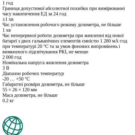
1 год
Границя допустимої абсолютної похибки при вимірюванні
часу накопичення ЕД за 24 год
±1 хв
Час установлення робочого режиму дозиметра, не більше
1 хв
Час неперервної роботи дозиметра при живленні від нової
батареї з двох гальванічних елементів ємністю 1 280 мА·год
при температурі 20 °С та за умов фонових випромінень і
вимкненого підсвічування РКІ, не менше
2 000 год
Номінальна напруга живлення дозиметра
3 В
Діапазон робочих температур
-20 … +50 °С
Габаритні розміри дозиметра, не більше
55 × 26 × 120 мм
Маса дозиметра, не більше
0.2 кг