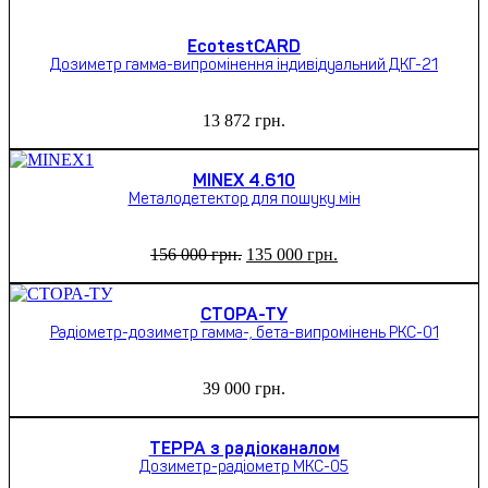
EcotestCARD
Дозиметр гамма-випромінення індивідуальний ДКГ-21
13 872
грн.
MINEX 4.610
Металодетектор для пошуку мін
Оригінальна
Поточна
156 000
грн.
135 000
грн.
ціна:
ціна:
156
135
000 грн..
000 грн..
СТОРА-ТУ
Радіометр-дозиметр гамма-, бета-випромінень РКС-01
39 000
грн.
ТЕРРА з радіоканалом
Дозиметр-радіометр МКС-05