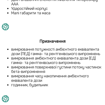
ААА
Ударостійкий корпус
Малі габарити та маса
Призначення
вимірювання потужності амбієнтного еквівалента
дози (ПЕД) гамма- та рентгенівського випромінень
вимірювання амбієнтного еквівалента дози (ЕД)
гамма- та рентгенівського випромінень
вимірювання поверхневої густини потоку частинок
бета-випромінення
вимірювання часу накопичення амбієнтного
еквівалента дози
годинник, будильник