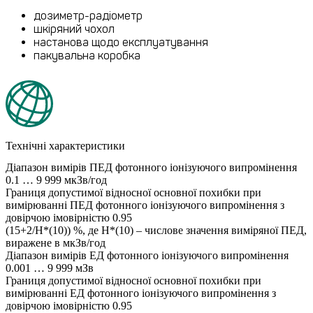
дозиметр-радіометр
шкіряний чохол
настанова щодо експлуатування
пакувальна коробка
Технічні характеристики
Діапазон вимірів ПЕД фотонного іонізуючого випромінення
0.1 … 9 999 мкЗв/год
Границя допустимої відносної основної похибки при
вимірюванні ПЕД фотонного іонізуючого випромінення з
довірчою імовірністю 0.95
(15+2/H*(10)) %, де H*(10) – числове значення виміряної ПЕД,
виражене в мкЗв/год
Діапазон вимірів ЕД фотонного іонізуючого випромінення
0.001 … 9 999 мЗв
Границя допустимої відносної основної похибки при
вимірюванні ЕД фотонного іонізуючого випромінення з
довірчою імовірністю 0.95