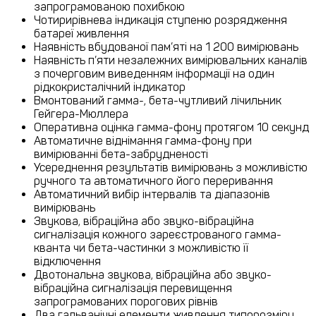
запрограмованою похибкою
Чотирирівнева індикація ступеню розрядження
батареї живлення
Наявність вбудованої пам’яті на 1 200 вимірювань
Наявність п’яти незалежних вимірювальних каналів
з почерговим виведенням інформації на один
рідкокристалічний індикатор
Вмонтований гамма-, бета-чутливий лічильник
Гейгера-Мюллера
Оперативна оцінка гамма-фону протягом 10 секунд
Автоматичне віднімання гамма-фону при
вимірюванні бета-забрудненості
Усереднення результатів вимірювань з можливістю
ручного та автоматичного його переривання
Автоматичний вибір інтервалів та діапазонів
вимірювань
Звукова, вібраційна або звуко-вібраційна
сигналізація кожного зареєстрованого гамма-
кванта чи бета-частинки з можливістю її
відключення
Двотональна звукова, вібраційна або звуко-
вібраційна сигналізація перевищення
запрограмованих порогових рівнів
Два гальванічні елементи живлення типорозміру