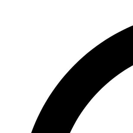
Перейти
до
вмісту