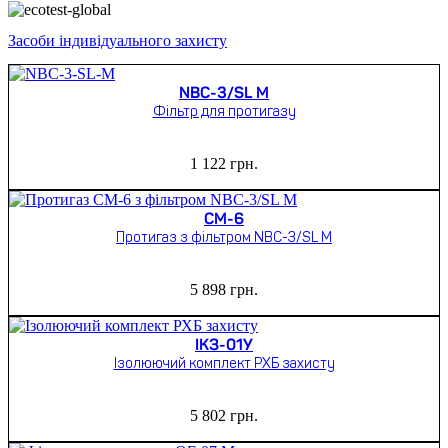
000 грн..
000 грн..
Засоби індивідуального захисту
NBC-3/SL M
Фільтр для протигазу
1 122
грн.
СМ-6
Протигаз з фільтром NBC-3/SL M
5 898
грн.
ІКЗ-01У
Ізолюючий комплект РХБ захисту
5 802
грн.