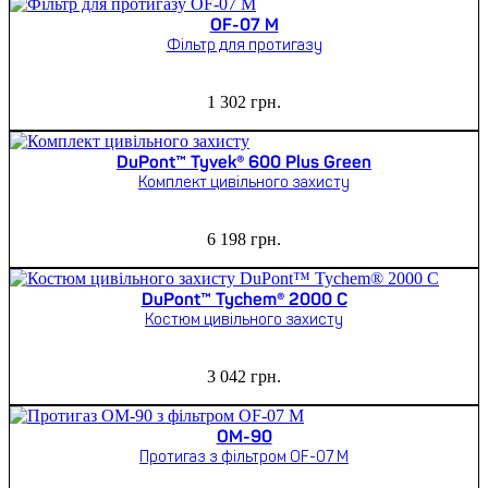
OF-07 M
Фільтр для протигазу
1 302
грн.
DuPont™ Tyvek® 600 Plus Green
Комплект цивільного захисту
6 198
грн.
DuPont™ Tychem® 2000 C
Костюм цивільного захисту
3 042
грн.
ОМ-90
Протигаз з фільтром OF-07 M