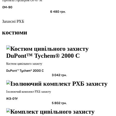
Протигаз з фільтром OF-07 M
ОМ-90
6 480
грн.
Захисні РХБ
костюми
Костюм цивільного захисту
DuPont™ Tychem® 2000 C
3 042
грн.
Ізолюючий комплект РХБ захисту
ІКЗ-01У
5 802
грн.