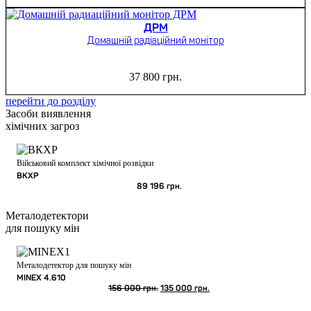
ДРМ
Домашній радіаційний монітор
37 800
грн.
перейти до розділу
Засоби виявлення
хімічних загроз
Військовий комплект хімічної розвідки
ВКХР
89 196
грн.
Металодетектори
для пошуку мін
Металодетектор для пошуку мін
MINEX 4.610
Оригінальна
Поточна
156 000
грн.
135 000
грн.
ціна:
ціна:
156
135