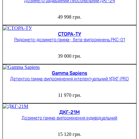
Дозиметр радіаційний персональний ДКГ-24
49 998
грн.
СТОРА-ТУ
Радіометр-дозиметр гамма-, бета-випромінень РКС-01
39 000
грн.
Gamma Sapiens
Детектор гамма-випромінення інтелектуальний УДКГ-PRO
11 970
грн.
ДКГ-21М
Дозиметр гамма-випромінення індивідуальний
15 120
грн.